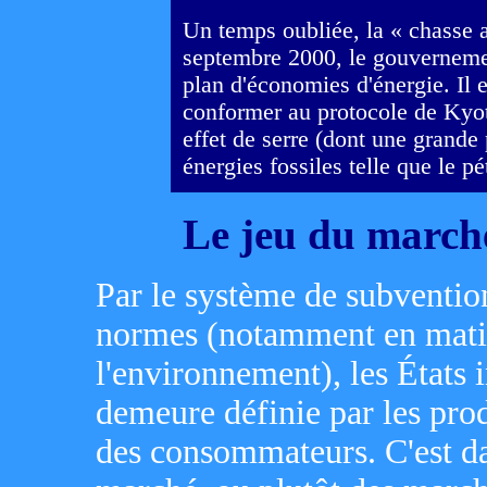
Un temps oubliée, la « chasse au
septembre 2000, le gouverneme
plan d'économies d'énergie. Il e
conformer au protocole de Kyoto
effet de serre (dont une grande
énergies fossiles telle que le pé
Le jeu du march
Par le système de subvention
normes (notamment en matiè
l'environnement), les États i
demeure définie par les pro
des consommateurs. C'est dan