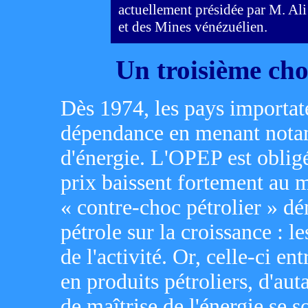
actuellement présidée par M. Ali
et des Mines vénézuélien.
Un troisième choc 
Dès 1974, les pays importate
dépendance en menant nota
d'énergie. L'OPEP est obligé
prix baissent fortement au 
« contre-choc pétrolier » d
pétrole sur la croissance : le
de l'activité. Or, celle-ci 
en produits pétroliers, d'aut
de maîtrise de l'énergie se s