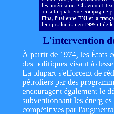
les américaines Chevron et Texa
ainsi la quatrième compagnie pét
Fina, l'italienne ENI et la franç
leur production en 1999 et de le
L'intervention des
À partir de 1974, les États
des politiques visant à desse
La plupart s'efforcent de ré
pétroliers par des programm
encouragent également le dé
subventionnant les énergies 
compétitives par l'augmentat